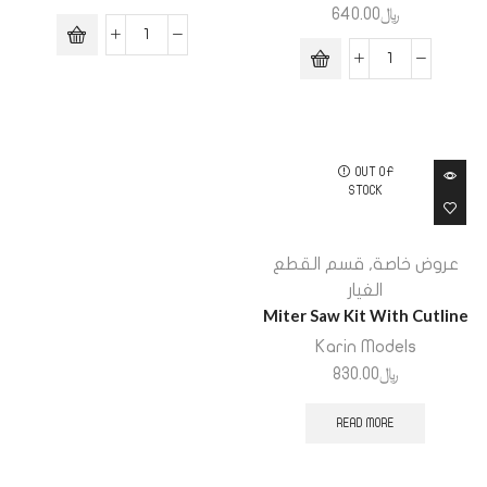
﷼
640.00
OUT OF
STOCK
عروض خاصة
,
قسم القطع
الغيار
Miter Saw Kit With Cutline
Karin Models
﷼
830.00
READ MORE