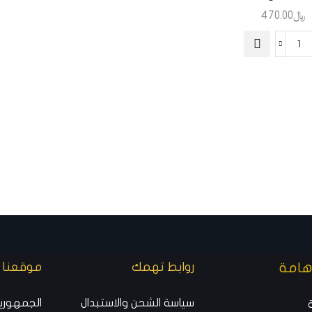
﷼
470.00
هامة
روابط تهمك
موقعنا ا
سياسة الشحن والاستبدال
الجمهورية