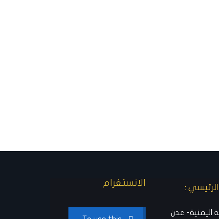
الانستغرام
لرئيسي :
 اليمنية- عدن